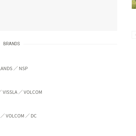
BRANDS
LANDS ／ NSP
／ VISSLA ／ VOLCOM
A ／ VOLCOM ／ DC