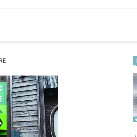
CLUB
RE
N