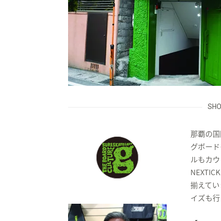
フ
ク
SHO
那覇の国
ラ
グボード
ルもカウ
NEXTI
揃えてい
ブ
イズも行