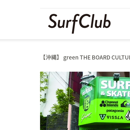
SURF
|
【沖縄】 green THE BOARD CULTU
サ
ー