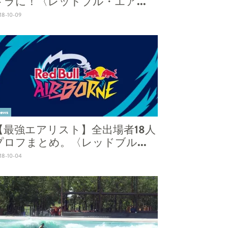
ドラに！〈レッドブル・エア...
18-10-09
ews
【最強エアリスト】全出場者18人
プロフまとめ。〈レッドブル...
18-10-04