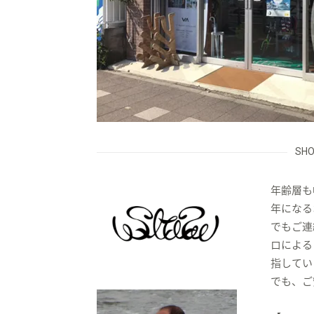
フ
ク
SHO
年齢層も
ラ
年になる
でもご連
ロによる
指してい
ブ
でも、ご