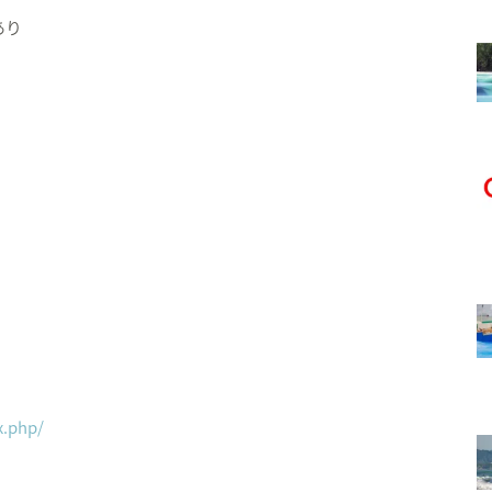
あり
x.php/