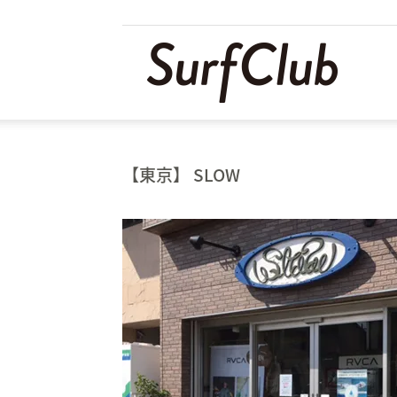
SURF
|
【東京】 SLOW
サ
ー