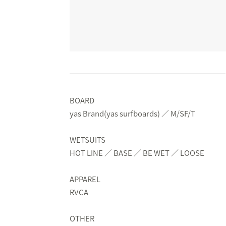
BOARD
yas Brand(yas surfboards) ／ M/SF/T
WETSUITS
HOT LINE ／ BASE ／ BE WET ／ LOOSE
APPAREL
RVCA
OTHER