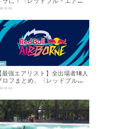
ドラに！〈レッドブル・エア...
18-10-09
ews
【最強エアリスト】全出場者18人
プロフまとめ。〈レッドブル...
18-10-04