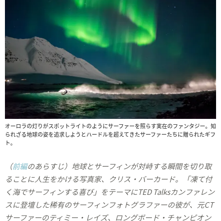
オーロラの灯りがスポットライトのようにサーファーを照らす実在のファンタジー。知
られざる地球の姿を追求しようとハードルを超えてきたサーファーたちに贈られたギフ
ト。
（
前編
のあらすじ）地球とサーフィンが対峙する瞬間を切り取
ることに人生をかける写真家、クリス・バーカード。「凍て付
く海でサーフィンする喜び」をテーマにTED Talksカンファレン
スに登壇した稀有のサーフィンフォトグラファーの彼が、元CT
サーファーのティミー・レイズ、ロングボード・チャンピオン