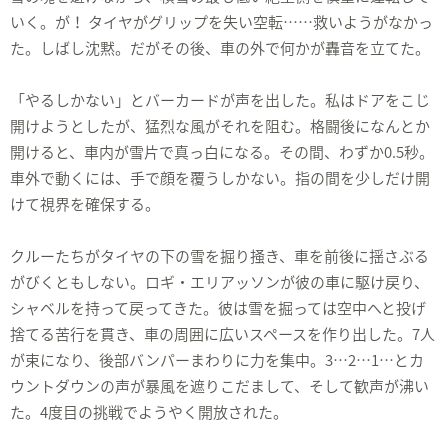
いく。が！ タイヤがグリップを失い空転……救いようがなかっ
た。しばし沈黙。だがその後、車の外で何かが轟音を立てた。
「やるしかない」とバーカードが声を出した。私はドアをこじ
開けようとしたが、猛烈な風がそれを阻む。格闘後になんとか
開けると、車内が雪片で真っ白になる。その間、わずか0.5秒。
車外で動くには、手で顔を覆うしかない。指の間を少しだけ開
けて視界を確保する。
クルーたちがタイヤの下の雪を掘り掻き、車を前後に揺さぶる
がびくともしない。ロギ・エリアッソンが彼の車に駆け戻り、
シャベルを持って戻ってきた。彼は雪を掘っては空中へと投げ
捨てる苦行を貫き、車の周囲に広いスペースを作り出した。7人
が束になり、後部バンパーまわりに力を集中。3…2…1…とカ
ウントダウンの声が暴風を遮りこだまして、そして歓声が沸い
た。4度目の挑戦でようやく開放された。