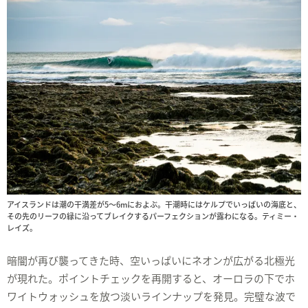
アイスランドは潮の干満差が5〜6mにおよぶ。干潮時にはケルプでいっぱいの海底と、
その先のリーフの縁に沿ってブレイクするパーフェクションが露わになる。ティミー・
レイズ。
暗闇が再び襲ってきた時、空いっぱいにネオンが広がる北極光
が現れた。ポイントチェックを再開すると、オーロラの下でホ
ワイトウォッシュを放つ淡いラインナップを発見。完璧な波で