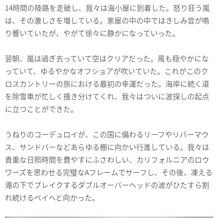
14時間の陸路を走破し、我々は海小屋に到着した。怒り狂う嵐
は、その激しさを増している。家屋の中の中ではきしみ音が鳴
り響いていたが、やがて徐々に静かになっていった。
翌朝、嵐は過ぎ去っていて空はクリアだった。風も穏やかにな
っていて、ゆるやかなオフショアが吹いていた。これがこのク
ロスカントリーの旅における最初の幸運だった。海岸に続く道
を除雪車が忙しく掻き分けてくれ、我々はついに波探しの起点
に立つことができた。
うねりのコーデュロイが、この国に備わるリーフやリバーマウ
ス、サンドバーなどあらゆる棚に向かい行進している。我々は
貴重な日照時間を費やすにふさわしい、カリフォルニアのロウ
ワーズを思わせる完璧なAフレームでサーフし、その後、凍える
滝の下でブレイクするダブルオーバーヘッドの波がひたすら割
れ続けるベイへと向かった。