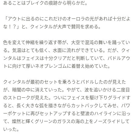
あることはブレイクの痕跡から明らかだ。
「アウトに出るのにこれだけのオーロラの光があれば十分だよ
な！？」と、クィンタルが大声で賛同を求める。
色を変えて伸縮を繰り返す帯が、大空で混沌の舞いを踊ってい
る。気温はとても低く、水面に流れができている。だが、クィ
ンタルはフェイスは十分クリアだと判断していて、パドルアウ
トに向けて厚いネオプレンゴムに着替え始めていた。
クィンタルが最初のセットを乗ろうとパドルしたのが見えた
が、暗闇の中に消えていった。やがて、波を追いかける二度目
のストロークが見えた。ついにフェイスを駆け下りグライドす
ると、長く大きな弧を描きながらカットバックしてみせ、パワ
ーポケットに再びセットアップすると壁波のハイラインに沿っ
て、燦然と輝くグリーンのガラスの海の上をノーズライドして
いった。