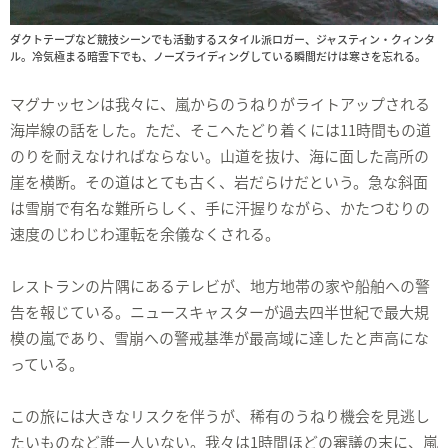
ダクトテープなど競技シーンでも活動するスタイル派ロガー、ジャスティン・クィンタ
ル。冷気極まる暗雲下でも、ノーズライディングしている瞬間だけは寒さを忘れる。
マグナッセンは我々に、嵐からのうねりがライトアップされる
海岸線の話をした。ただ、そこへたどり着くには11時間もの道
のりを耐えなければならない。山道を抜け、海に面した高所の
崖を横断。その道はとても古く、岩だらけだという。急な斜面
は雪崩で有名な難所らしく、手に汗握りながら、かたつむりの
速度のじわじわ運転を余儀なくされる。
レストランの片隅にあるテレビが、地方地帯の家や船舶への警
告を報じている。ニュースキャスターが過去四半世紀で最大規
模の嵐であり、雪崩への警戒基準が最高域に達したと声高にな
っている。
この旅には大きなリスクを伴うが、稀有のうねり機会を見逃し
たいものなど誰一人いない。我々は1時間ほどの審議の末に、嵐