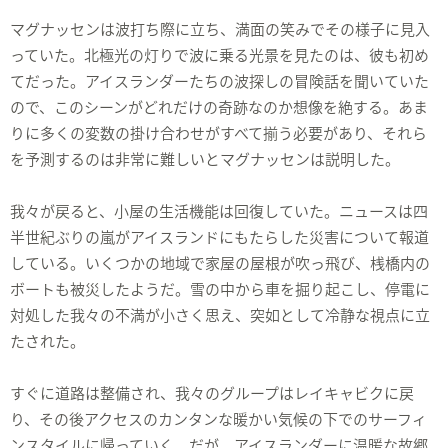
マグナッセンは波打ち際に立ち、満面の笑みでその様子に見入
っていた。北極光の灯りで波に乗る光景を見たのは、彼も初め
てだった。アイスランダーたちの波探しの冒険話を聞いていた
ので、このシーンがどれだけの奇跡なのか想像を絶する。あま
りに多くの変数の掛け合わせがすべて揃う必要があり、それら
を予測するのは非常に難しいとマグナッセンは説明した。
我々が戻ると、小屋の生活機能は回復していた。ニュースは四
半世紀ぶりの嵐がアイスランドにもたらした災害について報道
している。いくつかの地域で家屋の屋根が吹っ飛び、桟橋内の
ボートも被災したようだ。雪の中から車を掘り起こし、停電に
対処した我々の不満が小さく思え、突如として冷静な視点に立
たされた。
すぐに道路は整備され、我々のグループはレイキャビクに戻
り、その後アクセスのカンタンな暖かい気候の下でのサーフィ
ンスタイルに帰っていく。だが、アイスランダーに温暖な故郷