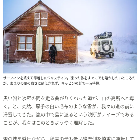
サーフィンを終えて帰着したジャスティン。凍った体をすぐにでも溶かしたいところだ
が、あまりの風の強さに耐えきれず、キャビンの影で一時待機。
黒い淵と氷壁の間を走る曲がりくねった道が、山の高所へと導
く。と、突然、厚手の白い毛布のような雪が、我々の道の前に
滑雪してきた。嵐の中で島に渡るという決断がナイーブである
ことが、我々はこのときようやく理解した。
雪の塊を避けながら、積雪の最も低い絶壁側を慎重に運転して