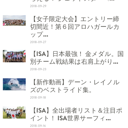
2018-09-29
【女子限定大会】エントリー締
切間近！第６回アロハガールカ
ップ...
2018-09-27
【ISA】日本最強！ 金メダル。国
別チーム戦結果は右肩上がり...
2018-09-23
【新作動画】デーン・レイノル
ズのベストライド集。
2018-09-18
【ISA】全出場者リスト＆注目ポ
イント！ ISA世界サーフィ...
2018-09-16