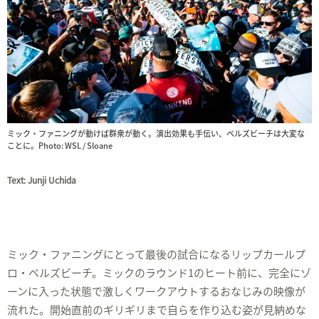
ミック・ファニングが動けば群衆が動く。演出効果も手伝い、ベルズビーチは大変な
ことに。Photo: WSL / Sloane
Text: Junji Uchida
ミック・ファニングにとって最後の試合になるリップカールプ
ロ・ベルズビーチ。ミックのラウンド1のヒート前に、完全にゾ
ーンに入った状態で激しくワークアウトするおなじみの映像が
流れた。開始直前のギリギリまで自らを作り込む姿が見納めな