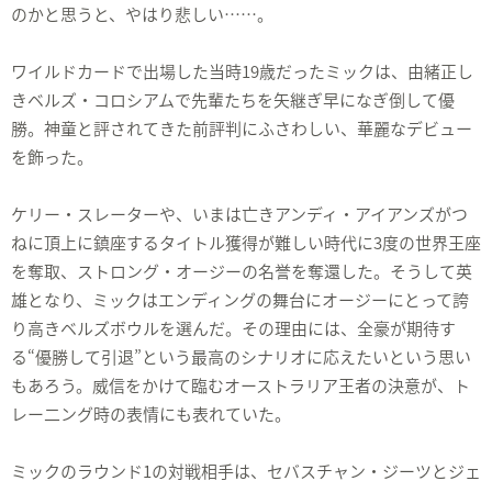
のかと思うと、やはり悲しい……。
ワイルドカードで出場した当時19歳だったミックは、由緒正し
きベルズ・コロシアムで先輩たちを矢継ぎ早になぎ倒して優
勝。神童と評されてきた前評判にふさわしい、華麗なデビュー
を飾った。
ケリー・スレーターや、いまは亡きアンディ・アイアンズがつ
ねに頂上に鎮座するタイトル獲得が難しい時代に3度の世界王座
を奪取、ストロング・オージーの名誉を奪還した。そうして英
雄となり、ミックはエンディングの舞台にオージーにとって誇
り高きベルズボウルを選んだ。その理由には、全豪が期待す
る“優勝して引退”という最高のシナリオに応えたいという思い
もあろう。威信をかけて臨むオーストラリア王者の決意が、ト
レー二ング時の表情にも表れていた。
ミックのラウンド1の対戦相手は、セバスチャン・ジーツとジェ