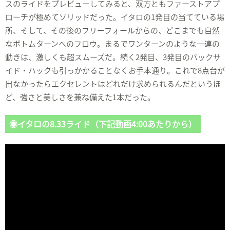
スのライドをプレビューしてみると、双方ともファーストアプ
ローチが極めてソリッドだった。イタロの1発目の当てている場
所、そして、その後のフリーフォールからの、どこまでも自然
なボトムターンへのフロウ。まるでワンターンのような一連の
動きは、激しくも超スムーズだ。続く2発目、3発目のバックサ
イド・ハックも引っかかることなくお手本通り。これで8点台が
出なかったらエクセレントはどれだけ求められるんだというほ
ど、強さと美しさを兼ね備えた1本だった。
◉イタロの8.33ライド（下記動画4:00あたりから）