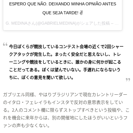
ESPERO QUE NÃO. DEIXANDO MINHA OPNIÃO ANTES
QUE SEJA TARDE! ✌️
G. MEDINA
さん(@GABRIELMEDINA)がシェアした投稿 –
2018年 
今日ぼくらが競技しているコンテスト会場の近くで2回シャー
クアタックが発生した。まったく安全だと思えないし、トレ
ーニングや競技をしているときに、誰かの身に何かが起こる
ことだってある。ぼくは望んでいない。手遅れにならないう
ちに、ぼくの意見を聞いて欲しい。
ガブリエル同様、やはりブラジリアンで現在カレントリーダー
のイタロ・フェレイラもインスタで反対の意思表示をしてい
る。2人のコメント欄に限らずストップすべきという投稿や、こ
れを機会に来年からは、別の開催地にしたほうがいいというフ
ァンの声も少なくない。