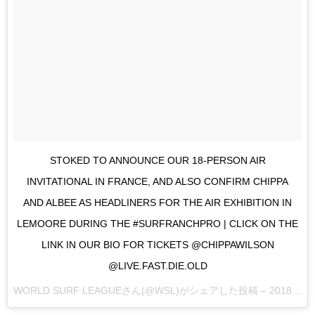
STOKED TO ANNOUNCE OUR 18-PERSON AIR
INVITATIONAL IN FRANCE, AND ALSO CONFIRM CHIPPA
AND ALBEE AS HEADLINERS FOR THE AIR EXHIBITION IN
LEMOORE DURING THE #SURFRANCHPRO | CLICK ON THE
LINK IN OUR BIO FOR TICKETS @CHIPPAWILSON
@LIVE.FAST.DIE.OLD
WORLD SURF LEAGUE
さん(@WSL)がシェアした投稿 –
2018年 7月月12日午前7時07分PDT