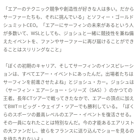
「エアーのテクニック競争や創造性が好きな人は多い。だから
サーファーたちも、それに挑んでいる」とソフィー・ゴールド
シュミットCEO。「エアーにサーフィンの未来があるという人
が多数いて、WSLとしても、ジョシュと一緒に競技性を兼ね備
えたイベントを、ファンやサーファーに再び届けることができ
ることはスリリングなこと」
「ぼくの初期のキャリア、そしてサーフィンのインスピレーシ
ョンは、すべてエアー・イベントにあったんだ。出場者たちは
サーフィンを前進させたよね」とジョシュ・カー。ジョシュは
〈サーフィン・エアーショー・シリーズ（SAS）〉のかつての
王者。長年CTツアーで戦ってきたなかで、エアーの頂点に加え
てBWT＝ビッグ・ウェイブ・ツアーでも勝利している。「ぼく
らのスポーツの最高レベルのエアー・イベントを復活させる。
その一員になれたことは特別なんだ。今の才能あるエアリスト
の大ファンだし、彼らをフランスに送り込んでショーを見るの
を待ちきれないよ」